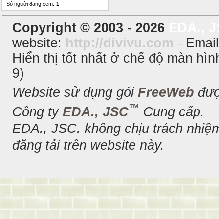
SEK
0
2503.05
Số người đang xem:
1
Copyright © 2003 - 2026
EDA., 
website:
http://divivu.com
- Emai
Hiển thị tốt nhất ở chế độ màn hìn
9)
Website sử dụng gói
FreeWeb
đượ
™
Công ty
EDA., JSC
Cung cấp.
EDA., JSC. không chịu trách nhiệm
đăng tải trên website này.