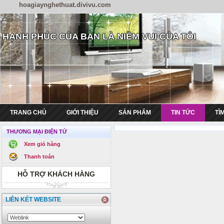
hoagiaynghethuat.divivu.com
HẠNH PHÚC CỦA BẠN LÀ NIỀM VUI CỦA TÔI
TRANG CHỦ
GIỚI THIỆU
SẢN PHẨM
TIN TỨC
TÌ
THƯƠNG MẠI ĐIỆN TỬ
Xem giỏ hàng
Thanh toán
HỖ TRỢ KHÁCH HÀNG
LIÊN KẾT WEBSITE