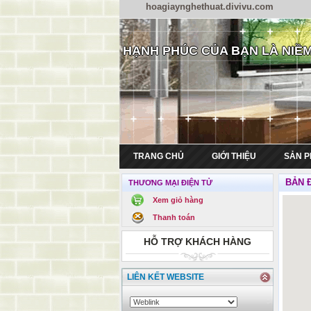
hoagiaynghethuat.divivu.com
HẠNH PHÚC CỦA BẠN LÀ NIỀM
TRANG CHỦ
GIỚI THIỆU
SẢN 
BẢN 
THƯƠNG MẠI ĐIỆN TỬ
Xem giỏ hàng
Thanh toán
HỖ TRỢ KHÁCH HÀNG
LIÊN KẾT WEBSITE