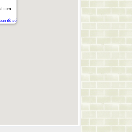
l.com
 bản đồ số