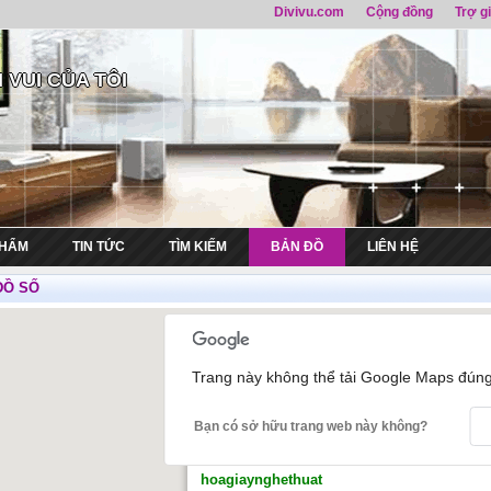
Divivu.com
Cộng đồng
Trợ g
 VUI CỦA TÔI
PHẨM
TIN TỨC
TÌM KIẾM
BẢN ĐỒ
LIÊN HỆ
ĐỒ SỐ
Trang này không thể tải Google Maps đúng
Bạn có sở hữu trang web này không?
hoagiaynghethuat