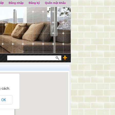
iúp
Đăng nhập
Đăng ký
Quên mật khẩu
 cách.
OK